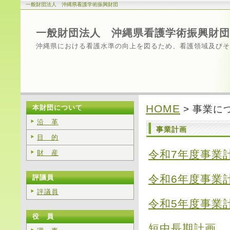
一般財団法人 沖縄県看護学術振興財団
一般財団法人 沖縄県看護学術振興財団
沖縄県における看護水準の向上を図るため、看護領域及びそ
HOME
本財団について
> 事業に
沿 革
事業計画
目 的
令和7年度事業
財 産
令和6年度事業
評議員
評議員
令和5年度事業
役 員
短中長期計画