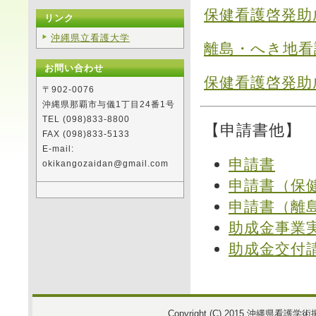
保健看護啓発助
リンク
沖縄県立看護大学
離島・へき地看
お問い合わせ
保健看護啓発助
〒902-0076
沖縄県那覇市与儀1丁目24番1号
TEL (098)833-8800
【申請書他】
FAX (098)833-5133
E-mail:
申請書
okikangozaidan@gmail.com
申請書（保
申請書（離
助成金事業
助成金交付
Copyright (C) 2015
沖縄県看護学術