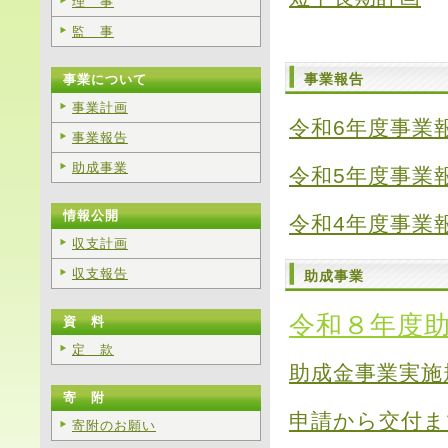
理 事
監 事
事業報告
事業について
事業計画
令和6年度事業
事業報告
助成事業
令和5年度事業
情報公開
令和4年度事業
収支計画
収支報告
助成事業
令和８年度
資 料
定 款
助成金事業実施
寄 附
申請から交付ま
寄附のお願い